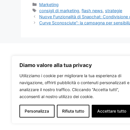
Categorie
Marketing
Tag
consigli di marketing
,
flash news
,
strategie
Nuove Funzionalità di Snapchat: Condivisione d
Curve Sconosciute”: la campagna per sensibiliz
Marketing Idee
è un blog e non
Diamo valore alla tua privacy
rappresenta in alcun modo una testata
giornalistica in quanto viene aggiornato
Utilizziamo i cookie per migliorare la tua esperienza di
senza alcuna costante periodicità;
navigazione, offrirti pubblicità o contenuti personalizzati e
pertanto non può essere considerato un
analizzare il nostro traffico. Cliccando “Accetta tutti”,
prodotto editoriale ai sensi della Legge n.
acconsenti al nostro utilizzo dei cookie.
62 del 07/03/2001.
Personalizza
Rifiuta tutto
Accettare tutto