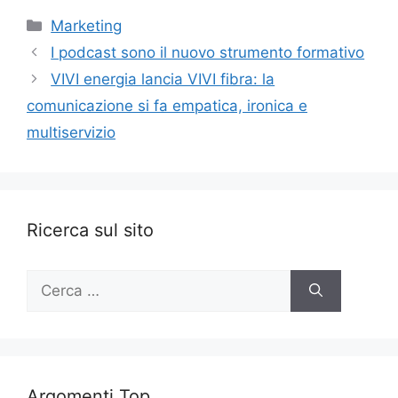
Categorie
Marketing
I podcast sono il nuovo strumento formativo
VIVI energia lancia VIVI fibra: la
comunicazione si fa empatica, ironica e
multiservizio
Ricerca sul sito
Ricerca
per:
Argomenti Top