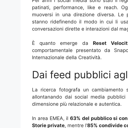
Per anni i social media sono stati il regn
patinati, performance, like e reach. O
muoversi in una direzione diversa. Le
stanno ridefinendo il modo in cui li us
conversazioni dirette e interazioni dal ma
È quanto emerge da
Reset Veloci
comportamentale presentato da Sna
Internazionale della Creatività.
Dai feed pubblici agl
La ricerca fotografa un cambiamento sig
allontanando dai social media pubblici 
dimensione più relazionale e autentica.
In area EMEA, il
63% del pubblico si con
Storie private
, mentre l’
85% condivide con