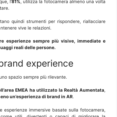
ue, l’
81%
, utilizza la fotocamera almeno una volta
tare.
ntano quindi strumenti per rispondere, riallacciare
ntenere vive le relazioni.
are esperienze sempre più visive, immediate e
guaggi reali delle persone.
brand experience
no spazio sempre più rilevante.
ell’area EMEA ha utilizzato la Realtà Aumentata
,
eno un’esperienza di brand in AR
.
lle esperienze immersive basate sulla fotocamera,
ome utili, divertenti o capaci di migliorare la