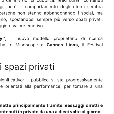
o della visibilità pubblica: feed curati, contenuti
ggi, però, il comportamento degli utenti sembra
 persone non stanno abbandonando i social, ma
ano, spostandosi sempre più verso spazi privati,
ggiore valore emotivo.
ty™
, il nuovo modello proprietario di ricerca
pchat e Mindscope a
Cannes Lions
, il Festival
i spazi privati
nificativo: il pubblico si sta progressivamente
e orientati alla performance, per tornare a una
nette principalmente tramite messaggi diretti e
tenuti in privato da una a dieci volte al giorno
.