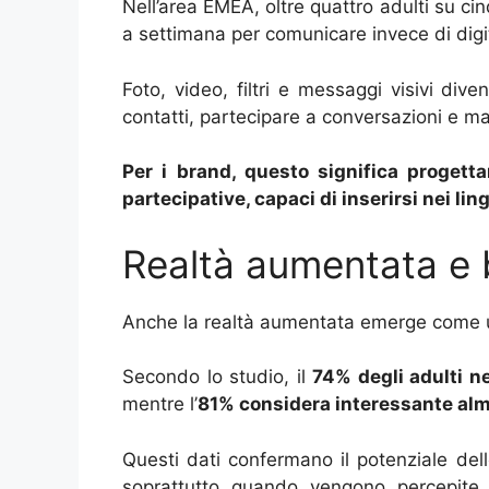
Nell’area EMEA, oltre quattro adulti su cinq
a settimana per comunicare invece di digi
Foto, video, filtri e messaggi visivi dive
contatti, partecipare a conversazioni e ma
Per i brand, questo significa progett
partecipative, capaci di inserirsi nei lin
Realtà aumentata e 
Anche la realtà aumentata emerge come u
Secondo lo studio, il
74% degli adulti n
mentre l’
81% considera interessante alm
Questi dati confermano il potenziale de
soprattutto quando vengono percepite c