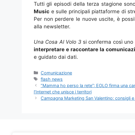
Tutti gli episodi della terza stagione son
Music
e sulle principali piattaforme di st
Per non perdere le nuove uscite, è possibi
alla newsletter.
Una Cosa Al Volo 3
si conferma così uno 
interpretare e raccontare la comunicaz
e guidato dai dati.
Categorie
Comunicazione
Tag
flash news
“Mamma ho perso la rete”: EOLO firma una ca
l’Internet che unisce i territori
Campagna Marketing San Valentino: consigli e 
Marketing Idee
è un blog e non